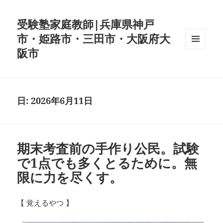
受験塾家庭教師|兵庫県神戸
市・姫路市・三田市・大阪府大
阪市
メニュ
ーとウ
ィジェ
ット
日:
2026年6月11日
期末考査前の手作り公民。試験
で1点でも多くとるために。無
限に力を尽くす。
【 覚えるやつ 】