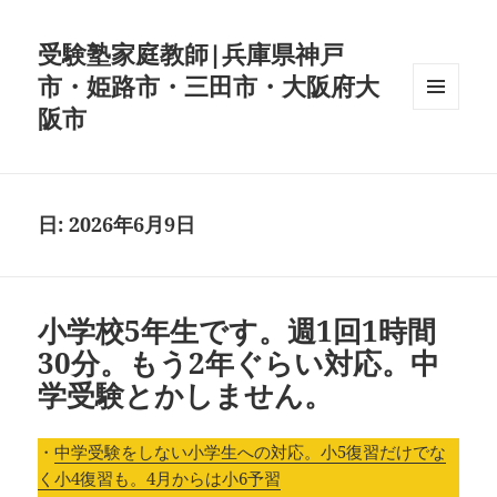
受験塾家庭教師|兵庫県神戸
市・姫路市・三田市・大阪府大
阪市
メニュ
ーとウ
ィジェ
ット
日:
2026年6月9日
小学校5年生です。週1回1時間
30分。もう2年ぐらい対応。中
学受験とかしません。
・
中学受験をしない小学生への対応。小5復習だけでな
く小4復習も。4月からは小6予習