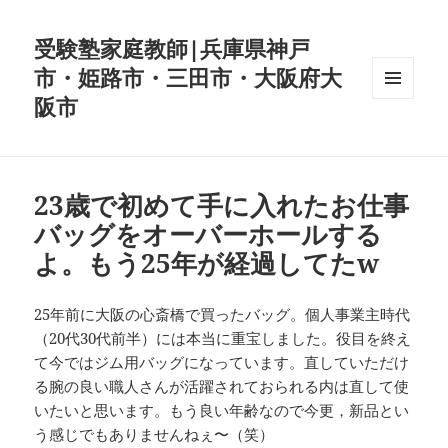
受験塾家庭教師|兵庫県神戸
市・姫路市・三田市・大阪府大
阪市
メニュ
ーとウ
ィジェ
ット
23歳で初めて手に入れたお仕事
バッグをオーバーホールする
よ。もう25年が経過してたw
25年前に大阪の心斎橋で買ったバッグ。個人事業主時代
（20代30代前半）には本当に重宝しました。役目を終え
て今ではジム用バッグになっています。直していただけ
る腕の良い職人さんが活躍されておられる内は直して使
いたいと思います。もう良い年齢なので今更，新品とい
う感じでもありませんねぇ〜（笑）