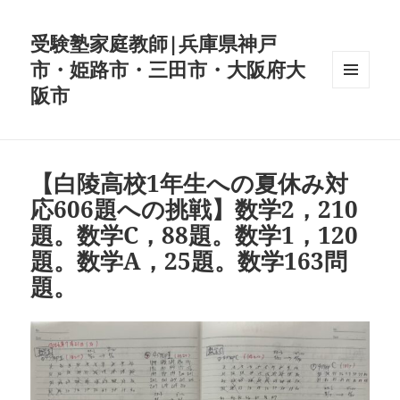
受験塾家庭教師|兵庫県神戸
市・姫路市・三田市・大阪府大
阪市
メニュ
ーとウ
ィジェ
ット
【白陵高校1年生への夏休み対
応606題への挑戦】数学2，210
題。数学C，88題。数学1，120
題。数学A，25題。数学163問
題。