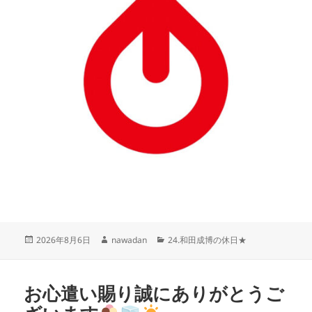
投
作
カ
2026年8月6日
nawadan
24.和田成博の休日★
稿
成
テ
日:
者
ゴ
リ
お心遣い賜り誠にありがとうご
ー