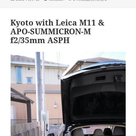
稿
成
テ
日:
者
ゴ
リ
Kyoto with Leica M11 &
ー
APO-SUMMICRON-M
f2/35mm ASPH