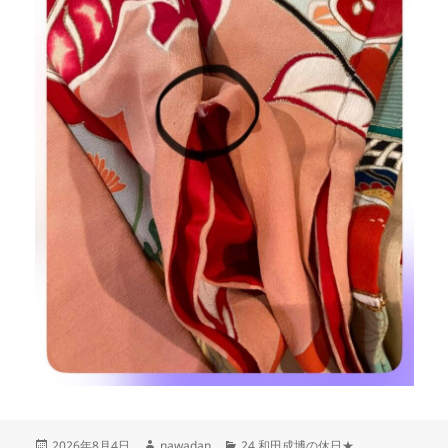
投
作
カ
2026年8月4日
nawadan
24.和田成博の休日★