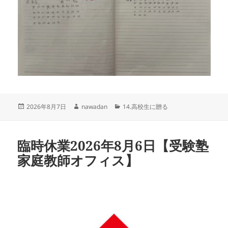
投
作
カ
2026年8月7日
nawadan
14.高校生に贈る
稿
成
テ
日:
者
ゴ
リ
臨時休業2026年8月6日【受験塾
ー
家庭教師オフィス】