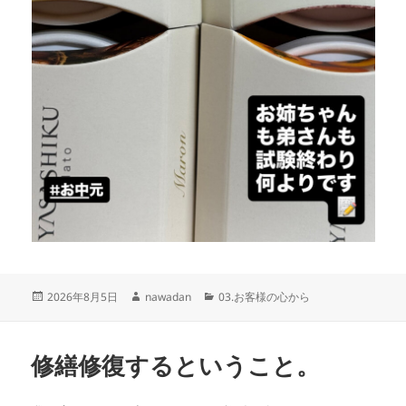
投
作
カ
2026年8月5日
nawadan
03.お客様の心から
稿
成
テ
日:
者
ゴ
リ
修繕修復するということ。
ー