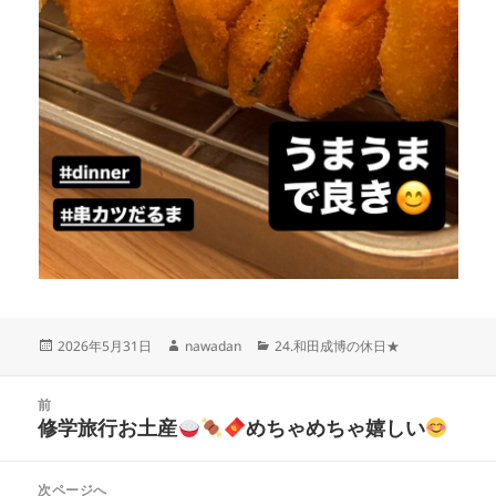
投
作
カ
2026年5月31日
nawadan
24.和田成博の休日★
稿
成
テ
日:
者
ゴ
投
リ
前
稿
修学旅行お土産
めちゃめちゃ嬉しい
ー
前
ナ
の
ビ
投
次ページへ
ゲ