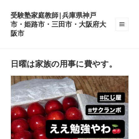
受験塾家庭教師|兵庫県神戸
市・姫路市・三田市・大阪府大
阪市
メニュ
ーとウ
ィジェ
ット
日曜は家族の用事に費やす。