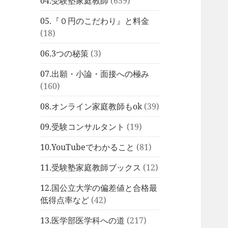
04.受験塾家庭教師
(659)
05.『０円のこだわり』と料金
(18)
06.3つの秘策
(3)
07.出願・小論・面接への極み
(160)
08.オンライン家庭教師もok
(39)
09.受験コンサルタント
(19)
10.YouTubeでわかること
(81)
11.受験塾家庭教師ブックス
(12)
12.国公立大学の偏差値と合格最
低得点率など
(42)
13.医学部医学科への道
(217)