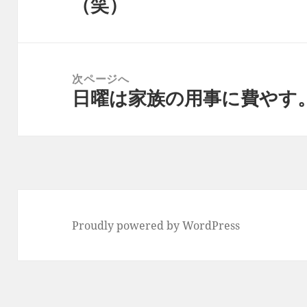
（笑）
ビ
の
ゲ
投
ー
稿:
シ
次ページへ
ョ
日曜は家族の用事に費やす
次
ン
の
投
稿:
Proudly powered by WordPress