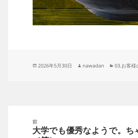
投
作
カ
2026年5月30日
nawadan
03.お客
稿
成
テ
日:
者
ゴ
リ
ー
投
稿
前
大学でも優秀なようで。ち
ナ
前