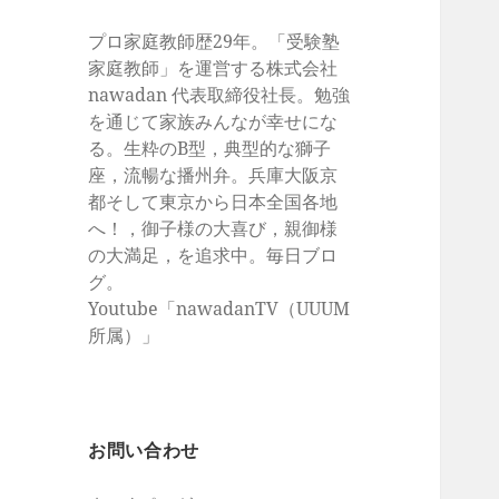
プロ家庭教師歴29年。「受験塾
家庭教師」を運営する株式会社
nawadan 代表取締役社長。勉強
を通じて家族みんなが幸せにな
る。生粋のB型，典型的な獅子
座，流暢な播州弁。兵庫大阪京
都そして東京から日本全国各地
へ！，御子様の大喜び，親御様
の大満足，を追求中。毎日ブロ
グ。
Youtube「nawadanTV（UUUM
所属）」
お問い合わせ