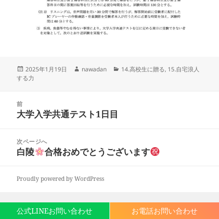
投
作
カ
2025年1月19日
nawadan
14.高校生に贈る
,
15.自宅浪人
稿
成
テ
する力
日:
者
ゴ
リ
投
ー
前
稿
大学入学共通テスト1日目
前
ナ
の
ビ
投
次ページへ
ゲ
稿:
白陵
合格おめでとうございます
次
ー
の
シ
投
ョ
Proudly powered by WordPress
稿:
ン
公式LINEお問い合わせ
お電話お問い合わせ