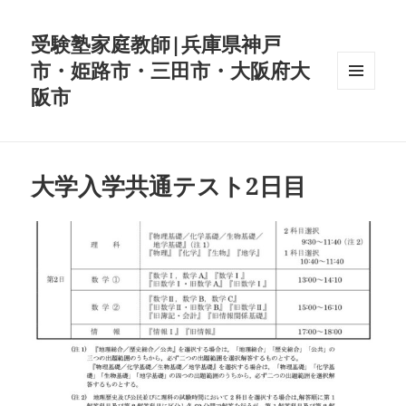
受験塾家庭教師|兵庫県神戸
市・姫路市・三田市・大阪府大
阪市
メニュ
ーとウ
ィジェ
ット
大学入学共通テスト2日目