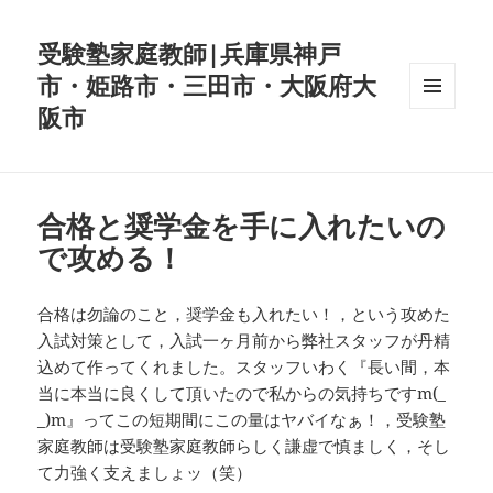
受験塾家庭教師|兵庫県神戸
市・姫路市・三田市・大阪府大
阪市
メニュ
ーとウ
ィジェ
ット
合格と奨学金を手に入れたいの
で攻める！
合格は勿論のこと，奨学金も入れたい！，という攻めた
入試対策として，入試一ヶ月前から弊社スタッフが丹精
込めて作ってくれました。スタッフいわく『長い間，本
当に本当に良くして頂いたので私からの気持ちですm(_
_)m』ってこの短期間にこの量はヤバイなぁ！，受験塾
家庭教師は受験塾家庭教師らしく謙虚で慎ましく，そし
て力強く支えましょッ（笑）