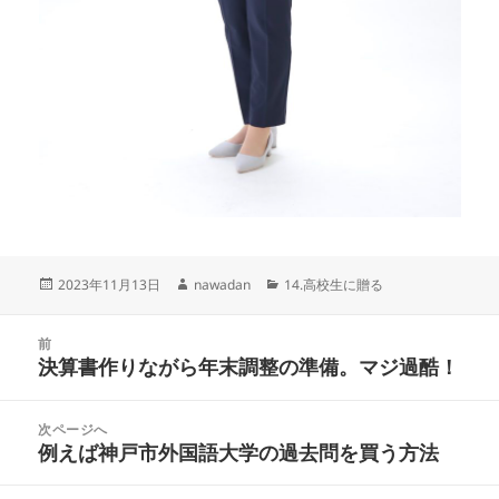
投
作
カ
2023年11月13日
nawadan
14.高校生に贈る
稿
成
テ
日:
者
ゴ
投
リ
前
稿
決算書作りながら年末調整の準備。マジ過酷！
ー
前
ナ
の
ビ
投
次ページへ
ゲ
稿:
例えば神戸市外国語大学の過去問を買う方法
次
ー
の
シ