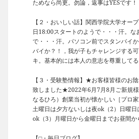
ためなら尚更。勿論，返事はYESです！
【２・おいしい話】関西学院大学オープン
日18:00スタートのようで・・・汗。なお
で・・・汗。パソコン前でスタンバイか？
バイか？！，我が子もチャレンジする可
キ。基本的には本人の意志を尊重してる
【３・受験塾情報】★お客様皆様のお陰
致しました★2022年6月7月8月ご新
なるひろ）創業当初が懐かしい［プロ家
土曜日は夕方ないしは夜ok（2）日曜
ok（3）月曜日から金曜日までお昼間か
【□・毎日ブログ】