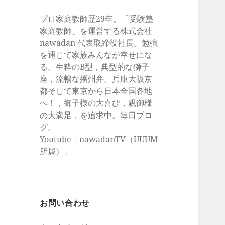
プロ家庭教師歴29年。「受験塾
家庭教師」を運営する株式会社
nawadan 代表取締役社長。勉強
を通じて家族みんなが幸せにな
る。生粋のB型，典型的な獅子
座，流暢な播州弁。兵庫大阪京
都そして東京から日本全国各地
へ！，御子様の大喜び，親御様
の大満足，を追求中。毎日ブロ
グ。
Youtube「nawadanTV（UUUM
所属）」
お問い合わせ