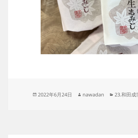
投
作
カ
2022年6月24日
nawadan
23.和田
稿
成
テ
日:
者
ゴ
リ
ー