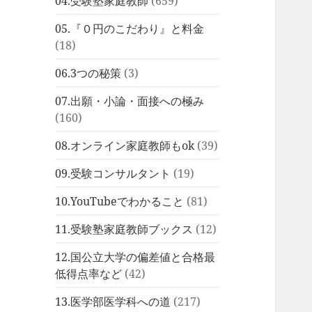
04.受験塾家庭教師
(659)
05.『０円のこだわり』と料金
(18)
06.3つの秘策
(3)
07.出願・小論・面接への極み
(160)
08.オンライン家庭教師もok
(39)
09.受験コンサルタント
(19)
10.YouTubeでわかること
(81)
11.受験塾家庭教師ブックス
(12)
12.国公立大学の偏差値と合格最
低得点率など
(42)
13.医学部医学科への道
(217)