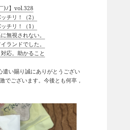
ﾉ】vol.328
ッチリ！（2）
ッチリ！（1）
系に無視されない。
アイランドでした。
も対応。助かること
心遣い賜り誠にありがとうござい
激でございます。今後とも何卒，