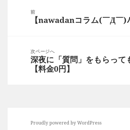
投
稿
前
【nawadanコラム(￣Д￣)ﾉ】
ナ
前
ビ
の
ゲ
投
ー
稿:
次ページへ
シ
深夜に「質問」をもらって
次
ョ
【料金0円】
の
ン
投
稿:
Proudly powered by WordPress