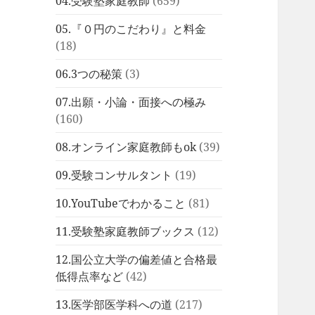
04.受験塾家庭教師
(659)
05.『０円のこだわり』と料金
(18)
06.3つの秘策
(3)
07.出願・小論・面接への極み
(160)
08.オンライン家庭教師もok
(39)
09.受験コンサルタント
(19)
10.YouTubeでわかること
(81)
11.受験塾家庭教師ブックス
(12)
12.国公立大学の偏差値と合格最
低得点率など
(42)
13.医学部医学科への道
(217)