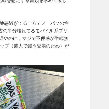
」記載を想定する書類を求めて欲し
続きが意地悪過ぎてる一方でノーパソの性
中古の半分壊れてるモバイル系プリ
間近やのに，マジで不便感が半端無
ップ（芸大で闘う愛娘のため）が