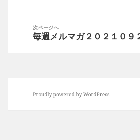
ビ
の
ゲ
投
ー
稿:
次ページへ
シ
毎週メルマガ２０２１０９
次
ョ
の
ン
投
稿:
Proudly powered by WordPress