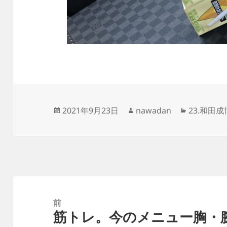
投
作
カ
2021年9月23日
nawadan
23.和田
稿
成
テ
日:
者
ゴ
リ
ー
投
稿
前
筋トレ。今のメニュー胸・
ナ
前