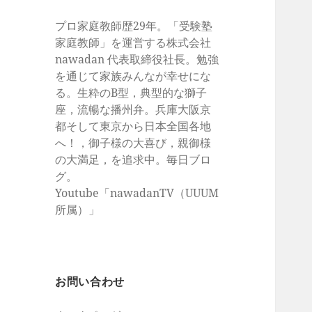
プロ家庭教師歴29年。「受験塾
家庭教師」を運営する株式会社
nawadan 代表取締役社長。勉強
を通じて家族みんなが幸せにな
る。生粋のB型，典型的な獅子
座，流暢な播州弁。兵庫大阪京
都そして東京から日本全国各地
へ！，御子様の大喜び，親御様
の大満足，を追求中。毎日ブロ
グ。
Youtube「nawadanTV（UUUM
所属）」
お問い合わせ