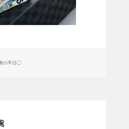
成博の平日◯
腕