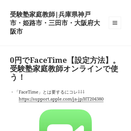
受験塾家庭教師|兵庫県神戸
市・姫路市・三田市・大阪府大
阪市
メニュ
ーとウ
ィジェ
ット
0円でFaceTime【設定方法】。
受験塾家庭教師オンラインで使
う！
・「FaceTime」とは要するにコレ⇩⇩⇩
https://support.apple.com/ja-jp/HT204380