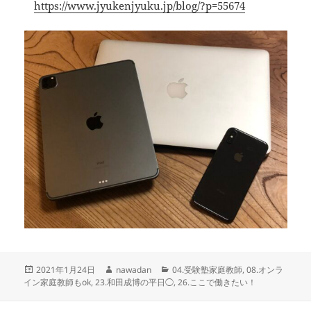
https://www.jyukenjyuku.jp/blog/?p=55674
投
作
カ
2021年1月24日
nawadan
04.受験塾家庭教師
,
08.オンラ
稿
成
テ
イン家庭教師もok
,
23.和田成博の平日◯
,
26.ここで働きたい！
日:
者
ゴ
リ
投