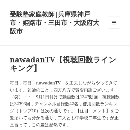
受験塾家庭教師|兵庫県神戸
市・姫路市・三田市・大阪府大
阪市
メニュ
ーとウ
ィジェ
ット
nawadanTV【視聴回数ライン
キング】
毎日，毎日，nawadanTV，を工夫しながらやってきて
います。勿論のこと，四方八方で賛否両論ございます
（笑）・・・9月1日付けで動画数は1347動画，視聴回数
は32393回，チャンネル登録数42名，使用回数ランキン
グ（トップ10）は次の通りです。【注目コメント】をご
覧頂いても分かる通り，二人とも中学校二年生ですが正
直言って，この差は歴然です。