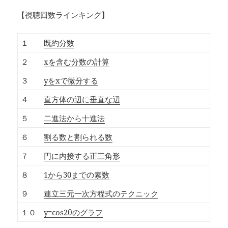
【視聴回数ラインキング】
１
既約分数
２
xを含む分数の計算
３
yをxで微分する
４
直方体の辺に垂直な辺
５
二進法から十進法
６
割る数と割られる数
７
円に内接する正三角形
８
1から30までの素数
９
連立三元一次方程式のテクニック
１０
y=cos2θのグラフ