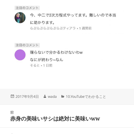
投
作
カ
2017年9月4日
wada
10.YouTubeでわかること
稿
成
テ
日:
者
ゴ
投
リ
前
稿
赤身の美味いサシは絶対に美味いww
ー
前
ナ
の
ビ
投