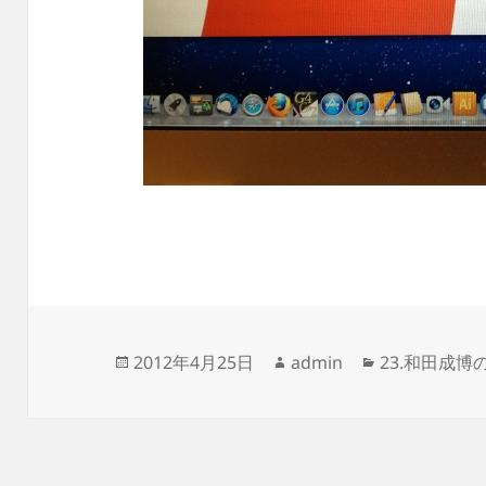
投
作
カ
2012年4月25日
admin
23.和田成博
稿
成
テ
日:
者
ゴ
リ
ー