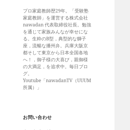
プロ家庭教師歴29年。「受験塾
家庭教師」を運営する株式会社
nawadan 代表取締役社長。勉強
を通じて家族みんなが幸せにな
る。生粋のB型，典型的な獅子
座，流暢な播州弁。兵庫大阪京
都そして東京から日本全国各地
へ！，御子様の大喜び，親御様
の大満足，を追求中。毎日ブロ
グ。
Youtube「nawadanTV（UUUM
所属）」
お問い合わせ