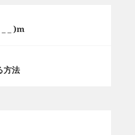
_ )m
る方法