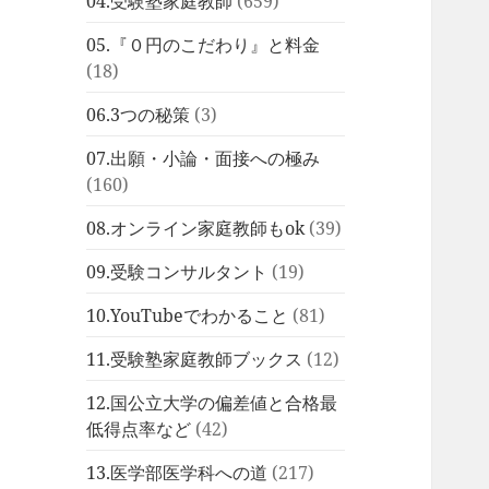
04.受験塾家庭教師
(659)
05.『０円のこだわり』と料金
(18)
06.3つの秘策
(3)
07.出願・小論・面接への極み
(160)
08.オンライン家庭教師もok
(39)
09.受験コンサルタント
(19)
10.YouTubeでわかること
(81)
11.受験塾家庭教師ブックス
(12)
12.国公立大学の偏差値と合格最
低得点率など
(42)
13.医学部医学科への道
(217)