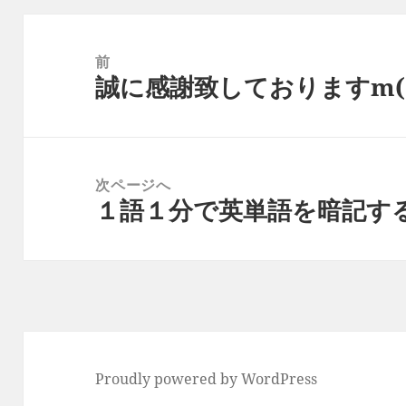
投
稿
前
誠に感謝致しておりますm( _ 
ナ
前
ビ
の
ゲ
投
ー
稿:
次ページへ
シ
１語１分で英単語を暗記す
次
ョ
の
ン
投
稿:
Proudly powered by WordPress