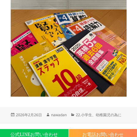
投
作
カ
2026年2月26日
nawadan
22.小学生、幼稚園児の為に
稿
成
テ
日:
者
ゴ
リ
Proudly powered by WordPress
公式LINEお問い合わせ
お電話お問い合わせ
ー