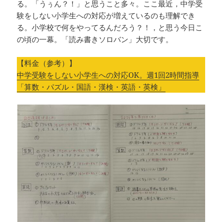
る。「うぅん？！」と思うこと多々。ここ最近，中学受
験をしない小学生への対応が増えているのも理解でき
る。小学校で何をやってるんだろう？！，と思う今日こ
の頃の一幕。「読み書きソロバン」大切です。
【料金（参考）】
中学受験をしない小学生への対応OK。週1回2時間指導
「算数・パズル・国語・漢検・英語・英検」