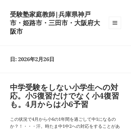
受験塾家庭教師|兵庫県神戸
市・姫路市・三田市・大阪府大
阪市
メニュ
ーとウ
ィジェ
ット
日:
2026年2月26日
中学受験をしない小学生への対
応。小5復習だけでなく小4復習
も。4月からは小6予習
この状況で4月から小6の1年間を過ごして中1になるの
か？！・・・汗。時たま中1中2への対応をすることがあ