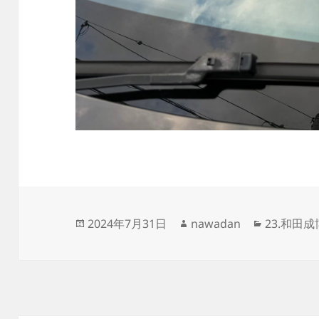
投
作
カ
2024年7月31日
nawadan
23.和田
稿
成
テ
日:
者
ゴ
リ
ー