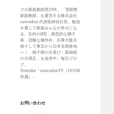
プロ家庭教師歴29年。「受験塾
家庭教師」を運営する株式会社
nawadan 代表取締役社長。勉強
を通じて家族みんなが幸せにな
る。生粋のB型，典型的な獅子
座，流暢な播州弁。兵庫大阪京
都そして東京から日本全国各地
へ！，御子様の大喜び，親御様
の大満足，を追求中。毎日ブロ
グ。
Youtube「nawadanTV（UUUM
所属）」
お問い合わせ