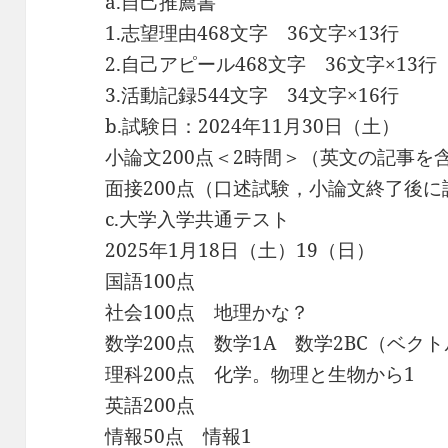
a.自己推薦書
1.志望理由468文字 36文字×13行
2.自己アピール468文字 36文字×13行
3.活動記録544文字 34文字×16行
b.試験日：2024年11月30日（土）
小論文200点＜2時間＞（英文の記事を
面接200点（口述試験，小論文終了後に
c.大学入学共通テスト
2025年1月18日（土）19（日）
国語100点
社会100点 地理かな？
数学200点 数学1A 数学2BC（ベク
理科200点 化学。物理と生物から1
英語200点
情報50点 情報1