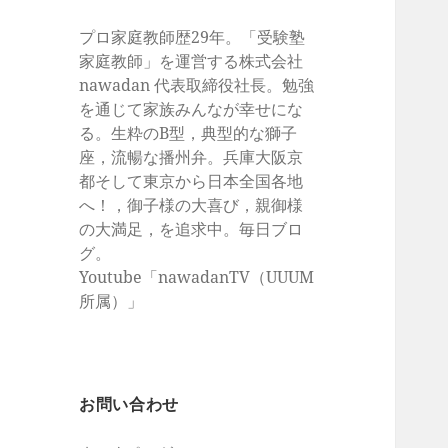
プロ家庭教師歴29年。「受験塾
家庭教師」を運営する株式会社
nawadan 代表取締役社長。勉強
を通じて家族みんなが幸せにな
る。生粋のB型，典型的な獅子
座，流暢な播州弁。兵庫大阪京
都そして東京から日本全国各地
へ！，御子様の大喜び，親御様
の大満足，を追求中。毎日ブロ
グ。
Youtube「nawadanTV（UUUM
所属）」
お問い合わせ