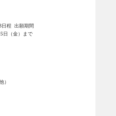
）
）
B日程 出願期間
月15日（金）まで
，他）