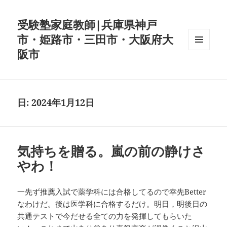
受験塾家庭教師|兵庫県神戸
市・姫路市・三田市・大阪府大
阪市
メニュ
ーとウ
ィジェ
ット
日:
2024年1月12日
気持ちを贈る。嵐の前の静けさ
やわ！
一先ず推薦入試で薬学科には合格してるので幸先Better
なわけだ。後は医学科に合格するだけ。明日，明後日の
共通テストで今だせる全ての力を発揮してもらいた