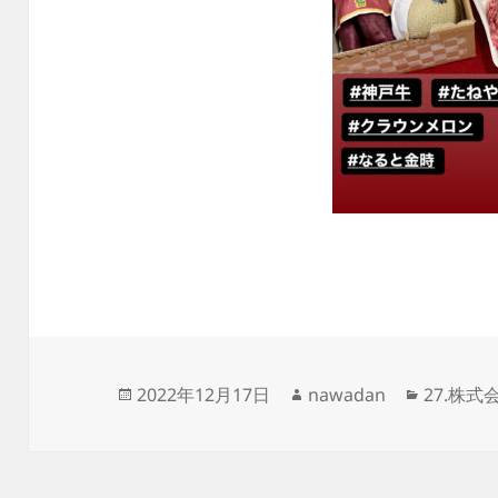
投
作
カ
2022年12月17日
nawadan
27.株式
稿
成
テ
日:
者
ゴ
リ