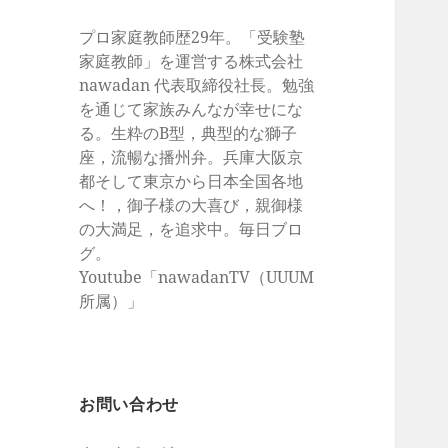
プロ家庭教師歴29年。「受験塾
家庭教師」を運営する株式会社
nawadan 代表取締役社長。勉強
を通じて家族みんなが幸せにな
る。生粋のB型，典型的な獅子
座，流暢な播州弁。兵庫大阪京
都そして東京から日本全国各地
へ！，御子様の大喜び，親御様
の大満足，を追求中。毎日ブロ
グ。
Youtube「nawadanTV（UUUM
所属）」
お問い合わせ