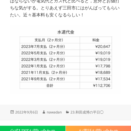
はならないが電気代とガス代と比べると，意外とお値打
ちな気がする。とりあえず三田市にはがんばってもらい
たい。近々基本料も安くなるらしい！
投
作
カ
2022年9月6日
nawadan
23.和田成博の平日◯
稿
成
テ
日:
者
ゴ
リ
Proudly powered by WordPress
公式LINEお問い合わせ
お電話お問い合わせ