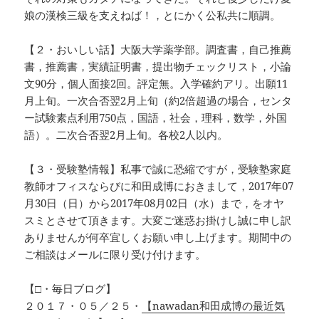
娘の漢検三級を支えねば！，とにかく公私共に順調。
【２・おいしい話】大阪大学薬学部。調査書，自己推薦
書，推薦書，実績証明書，提出物チェックリスト，小論
文90分，個人面接2回。評定無。入学確約アリ。出願11
月上旬。一次合否翌2月上旬（約2倍超過の場合，センタ
ー試験素点利用750点，国語，社会，理科，数学，外国
語）。二次合否翌2月上旬。各校2人以内。
【３・受験塾情報】私事で誠に恐縮ですが，受験塾家庭
教師オフィスならびに和田成博におきまして，2017年07
月30日（日）から2017年08月02日（水）まで，をオヤ
スミとさせて頂きます。大変ご迷惑お掛けし誠に申し訳
ありませんが何卒宜しくお願い申し上げます。期間中の
ご相談はメールに限り受け付けます。
【□・毎日ブログ】
２０１７・０５／２５・
【nawadan和田成博の最近気