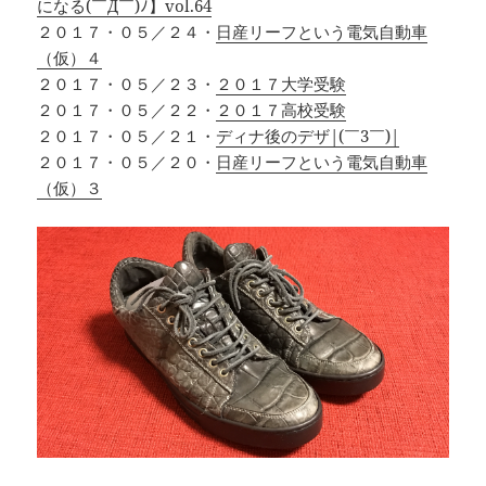
になる(￣Д￣)ﾉ】vol.64
２０１７・０５／２４・
日産リーフという電気自動車
（仮）４
２０１７・０５／２３・
２０１７大学受験
２０１７・０５／２２・
２０１７高校受験
２０１７・０５／２１・
ディナ後のデザ|(￣3￣)|
２０１７・０５／２０・
日産リーフという電気自動車
（仮）３