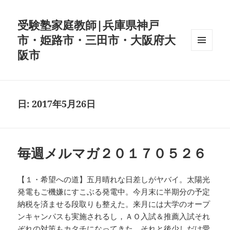
受験塾家庭教師|兵庫県神戸
市・姫路市・三田市・大阪府大
阪市
メニュ
ーとウ
ィジェ
ット
日:
2017年5月26日
毎週メルマガ２０１７０５２６
【１・希望への道】五月晴れな日差しがヤバイ。太陽光
発電もご機嫌にすこぶる発電中。今月末に半期分の予定
納税を済ませる段取りも整えた。来月には大学のオープ
ンキャンパスも実施されるし，ＡＯ入試＆推薦入試それ
ぞれの対策もカタチになってきた。それと後少しだけ愛