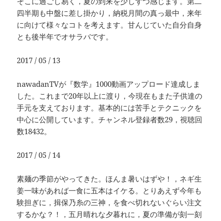
そこに過ごし易く，夏の到来を少しずつ感じます。第二
四半期も中盤に差し掛かり，納税月間の真っ最中，来年
に向けて様々なコトを考えます。甘んじていた自分自身
とも後半年でオサラバです。
2017 / 05 / 13
nawadanTVが『数学』1000動画アップロード達成しま
した。これまで20年以上に渡り，今現在もまた子供達の
手元を支えております。基本的には苦手とテクニックを
中心に公開しています。チャンネル登録者数29，視聴回
数18432。
2017 / 05 / 14
素麺の季節がやってきた。ほんま暑いはずや！，ネギ生
姜一味があれば一食に五本はイケる。とりあえず今年も
験担ぎに，揖保乃糸の三神，を食べ切れないぐらい注文
するかな？！，五月晴れな夕暮れに，夏の準備が刻一刻