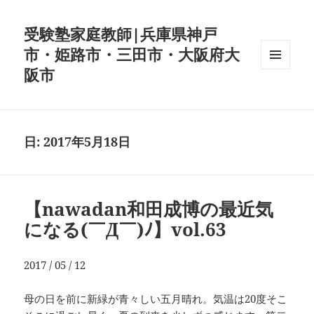
受験塾家庭教師|兵庫県神戸
市・姫路市・三田市・大阪府大
阪市
メニュ
ーとウ
ィジェ
ット
日:
2017年5月18日
【nawadan和田成博の最近気
になる(￣Д￣)ﾉ】vol.63
2017 / 05 / 12
母の日を前に新緑が青々しい五月晴れ。気温は20度そこ