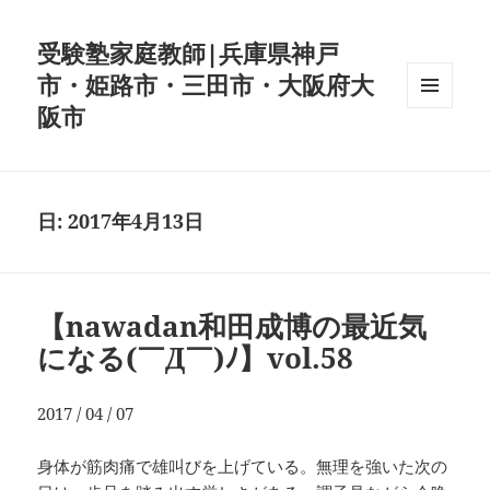
受験塾家庭教師|兵庫県神戸
市・姫路市・三田市・大阪府大
阪市
メニュ
ーとウ
ィジェ
ット
日:
2017年4月13日
【nawadan和田成博の最近気
になる(￣Д￣)ﾉ】vol.58
2017 / 04 / 07
身体が筋肉痛で雄叫びを上げている。無理を強いた次の