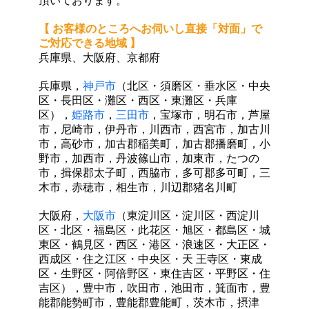
頂いております。
【 お客様のところへお伺いし直接「対面」で
ご対応できる地域 】
兵庫県、大阪府、京都府
兵庫県，
神戸市
（北区・須磨区・垂水区・中央
区・長田区・灘区・西区・東灘区・兵庫
区），
姫路市
，
三
田市
，宝塚市，明石市，芦屋
市，尼崎市，伊丹市，川西市，西宮市，加古川
市，高砂市，加古郡
稲美町，加古郡播磨町，小
野市，加西市，丹波篠山市，加東市，たつの
市，揖保郡太子町，西脇市，
多可郡多可町，三
木市，赤穂市，相生市，川辺郡猪名川町
大阪府，
大阪市
（東淀川区・淀川区・西淀川
区・北区・福島区・此花区・旭区・都島区・城
東区・鶴見区・西区・港区・浪速区・大正区・
西成区・住之江区・中央区・天 王寺区・東成
区・生野区・阿倍野区・東住吉区・平野区・住
吉区），豊中市，吹田市，池田市，箕面市，豊
能郡能勢町市，豊能郡豊能町，茨木市，摂津