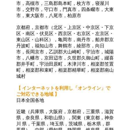
市，高槻市，三島郡島本町，枚方市，寝屋川
市，交野市，守口市，門真市，四条畷市，大東
市，東大阪市，八尾市，柏原市
京都府，京都市（北区・上京区・中京区・下京
区・南区・伏見区・西京区・右京区・左京区・
東山区・山
科区），亀岡市
，
南丹市
，
船井郡京
丹波町，福知山市，舞鶴市，綾部市，向日
市
，
長岡京市
，
乙
訓郡大山崎町，宇治市
，
城陽
市
，
八幡市
，
京田辺市
，
久世郡久御山町
，
綴喜
郡井手町
，
宇治田原
町，木津川市
，
相楽郡笠置
町
，相楽郡
和束町
，相楽郡
精華町
，相楽郡
南山
城村
【 インターネットを利用し「オンライン」で
ご対応できる地域 】
日本全国各地
近畿（兵庫県，大阪府，京都府，三重県，滋賀
県，奈良県，和歌山県），関東（東京都，神奈
川 県，千葉県，埼玉県，茨城県，栃木県，群
馬県），中部（愛知県，静岡県，岐阜県，長野