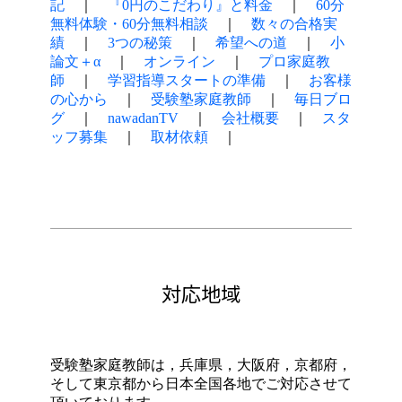
記
｜
『0円のこだわり』と料金
｜
60分
無料体験・60分無料相談
｜
数々の合格実
績
｜
3つの秘策
｜
希望への道
｜
小
論文＋α
｜
オンライン
｜
プロ家庭教
師
｜
学習指導スタートの準備
｜
お客様
の心から
｜
受験塾家庭教師
｜
毎日ブロ
グ
｜
nawadanTV
｜
会社概要
｜
スタ
ッフ募集
｜
取材依頼
｜
対応地域
受験塾家庭教師は，兵庫県，大阪府，京都府，
そして東京都から日本全国各地でご対応させて