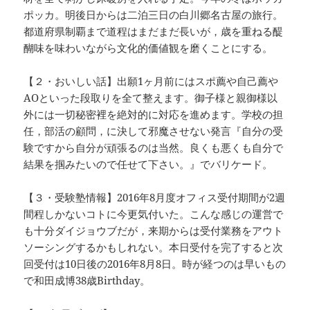
ポッカ。明後日からは二泊三日の白川郷名古屋の旅行。
都道府県制覇まで道程はまだまだ長いが，歳を重ねる醍
醐味を味わいながら文化的価値観を磨くことにする。
【２・おいしい話】出願1ヶ月前にはスポ薦や自己薦や
AOといった段取りを全て整えます。御子様と親御様以
外には一切秘密裡を絶対的に対応を進めます。学校の担
任，部活の顧問，に決して邪魔させない発言『自分の受
験ですから自分が頑張るのは当然。良くも悪くも自分で
結果を掴みたいので任せて下さい。』でバリケード。
【３・受験塾情報】2016年8月度オフィス受付期間が2週
間程しかないコトに今更気付いた。こんな感じの運営で
も十分ダイジョウブだが，来期からは受付業務をアウト
ソーシングするかもしれない。本日受付を完了すると次
回受付は10日後の2016年8月8日。時が経つのは早いもの
で和田成博38歳Birthday。