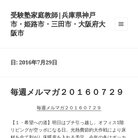
受験塾家庭教師|兵庫県神戸
市・姫路市・三田市・大阪府大
阪市
メニュ
ーとウ
ィジェ
ット
日:
2016年7月29日
毎週メルマガ２０１６０７２９
毎週メルマガ２０１６０７２９
【１・希望への道】明日はプチ引っ越し。オフィス1階
リビングが空ッポになる日。光熱費節約大作戦により床
材を全て剥がし床暖房を入れる予定。今年の冬はポッカ