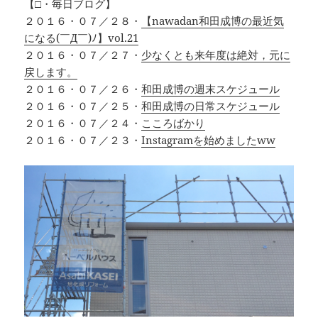
【□・毎日ブログ】
２０１６・０７／２８・
【nawadan和田成博の最近気
になる(￣Д￣)ﾉ】vol.21
２０１６・０７／２７・
少なくとも来年度は絶対，元に
戻します。
２０１６・０７／２６・
和田成博の週末スケジュール
２０１６・０７／２５・
和田成博の日常スケジュール
２０１６・０７／２４・
こころばかり
２０１６・０７／２３・
Instagramを始めましたww