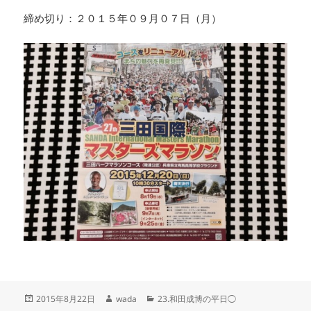
締め切り：２０１５年０９月０７日（月）
投
作
カ
2015年8月22日
wada
23.和田成博の平日◯
稿
成
テ