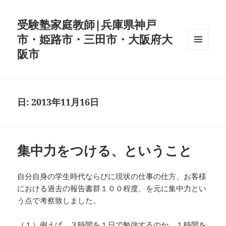
受験塾家庭教師|兵庫県神戸
市・姫路市・三田市・大阪府大
阪市
メニュ
ーとウ
ィジェ
ット
日:
2013年11月16日
集中力をつける、ということ
自分自身の学生時代ならびに現状の仕事の仕方、お客様
における過去の報告書群１００程度、を元に集中力とい
う点で考察致しました。
（１）例えば、３時間を１日で勉強するのか、１時間を