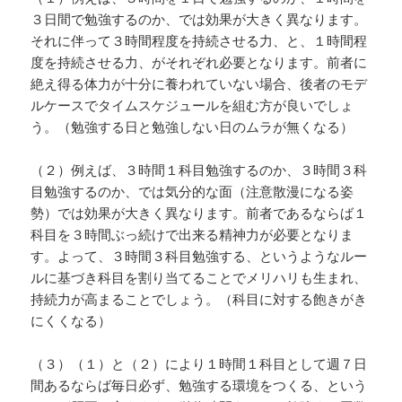
３日間で勉強するのか、では効果が大きく異なります。
それに伴って３時間程度を持続させる力、と、１時間程
度を持続させる力、がそれぞれ必要となります。前者に
絶え得る体力が十分に養われていない場合、後者のモデ
ルケースでタイムスケジュールを組む方が良いでしょ
う。（勉強する日と勉強しない日のムラが無くなる）
（２）例えば、３時間１科目勉強するのか、３時間３科
目勉強するのか、では気分的な面（注意散漫になる姿
勢）では効果が大きく異なります。前者であるならば１
科目を３時間ぶっ続けで出来る精神力が必要となりま
す。よって、３時間３科目勉強する、というようなルー
ルに基づき科目を割り当てることでメリハリも生まれ、
持続力が高まることでしょう。（科目に対する飽きがき
にくくなる）
（３）（１）と（２）により１時間１科目として週７日
間あるならば毎日必ず、勉強する環境をつくる、という