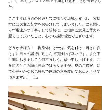
_ )m、 早くも２０１３年上半期を迎えることが出来まし
た。
ここ半年は時間の経過と共に様々な環境が変化し、皆様
方には大変ご苦労をお掛けしてしまいました。にも関わ
らず迅速かつ丁寧そして親切に、ご指南ご意見ご尽力を
賜らせて頂いたこと、心から感謝感激でございます。
どうか皆様方！、御身体には十分に気を付け、暑さに負
けずに日々の諸行に勤しんで頂ければ幸いです。また下
半期におきましても何卒宜しくお願い申し上げます。ご
多忙のところ誠に恐縮ではありますが、夏のご挨拶、に
て心涼やかなお気持ちで感謝の意を改めてお伝えさせて
頂きますm( _ _)m