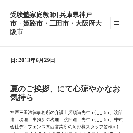
受験塾家庭教師|兵庫県神戸
市・姫路市・三田市・大阪府大
阪市
メニュ
ーとウ
ィジェ
ット
日:
2013年6月29日
夏のご挨拶、にて心涼やかなお
気持ち
神戸三田法律事務所の弁護士兵頭尚先生m( _ _ )m、渡部
達二税理士事務所の税理士渡部達二先生m( _ _ )m、株式
会社ディフェンス関西営業所の河野様スタッフ皆様m( _