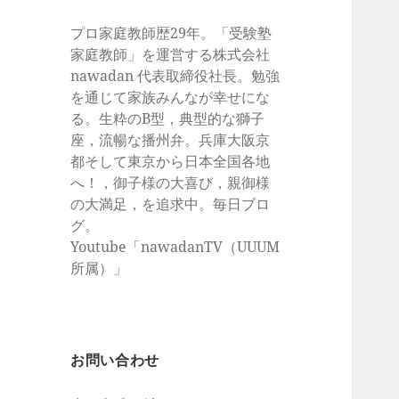
プロ家庭教師歴29年。「受験塾
家庭教師」を運営する株式会社
nawadan 代表取締役社長。勉強
を通じて家族みんなが幸せにな
る。生粋のB型，典型的な獅子
座，流暢な播州弁。兵庫大阪京
都そして東京から日本全国各地
へ！，御子様の大喜び，親御様
の大満足，を追求中。毎日ブロ
グ。
Youtube「nawadanTV（UUUM
所属）」
お問い合わせ