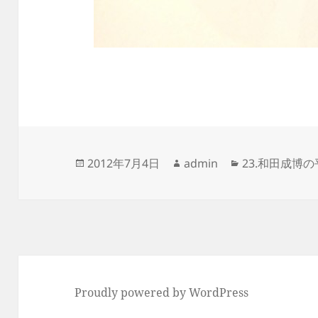
投
作
カ
2012年7月4日
admin
23.和田成博
稿
成
テ
日:
者
ゴ
リ
ー
Proudly powered by WordPress