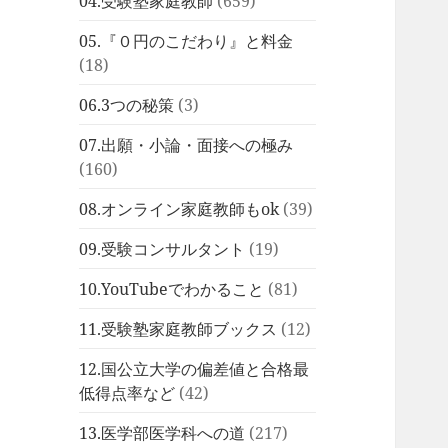
04.受験塾家庭教師
(659)
05.『０円のこだわり』と料金
(18)
06.3つの秘策
(3)
07.出願・小論・面接への極み
(160)
08.オンライン家庭教師もok
(39)
09.受験コンサルタント
(19)
10.YouTubeでわかること
(81)
11.受験塾家庭教師ブックス
(12)
12.国公立大学の偏差値と合格最
低得点率など
(42)
13.医学部医学科への道
(217)