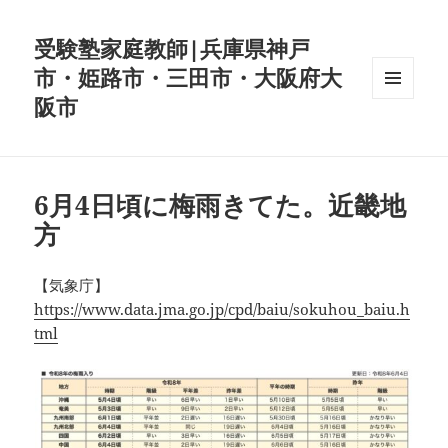
受験塾家庭教師|兵庫県神戸
市・姫路市・三田市・大阪府大
阪市
メニュ
ーとウ
ィジェ
ット
6月4日頃に梅雨きてた。近畿地
方
【気象庁】
https://www.data.jma.go.jp/cpd/baiu/sokuhou_baiu.h
tml