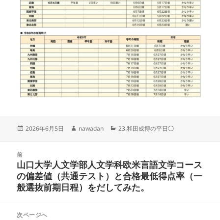
投
作
カ
2026年6月5日
nawadan
23.和田成博の平日◯
稿
成
テ
日:
者
ゴ
投
リ
前
稿
山口大学人文学部人文学科欧米言語文学コース
ー
前
ナ
の偏差値（共通テスト）と合格最低得点率（一
の
ビ
般選抜前期日程）をだしてみた。
投
ゲ
稿:
ー
次ページへ
シ