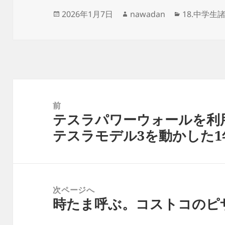
投
作
カ
2026年1月7日
nawadan
18.中学生
稿
成
テ
日:
者
ゴ
リ
ー
投
稿
前
テスラパワーウォールを利
ナ
前
テスラモデル3を動かした1
ビ
の
ゲ
投
ー
稿:
シ
次ページへ
ョ
時たま呼ぶ。コストコのピ
次
ン
の