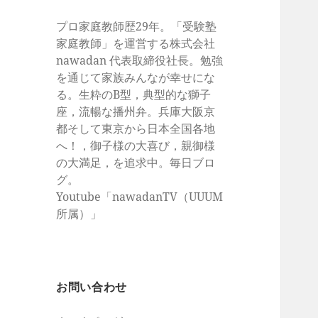
プロ家庭教師歴29年。「受験塾
家庭教師」を運営する株式会社
nawadan 代表取締役社長。勉強
を通じて家族みんなが幸せにな
る。生粋のB型，典型的な獅子
座，流暢な播州弁。兵庫大阪京
都そして東京から日本全国各地
へ！，御子様の大喜び，親御様
の大満足，を追求中。毎日ブロ
グ。
Youtube「nawadanTV（UUUM
所属）」
お問い合わせ