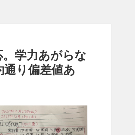
応。学力あがらな
約通り偏差値あ