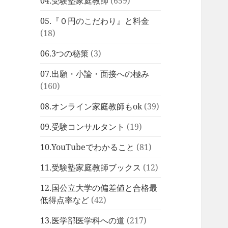
04.受験塾家庭教師
(659)
05.『０円のこだわり』と料金
(18)
06.3つの秘策
(3)
07.出願・小論・面接への極み
(160)
08.オンライン家庭教師もok
(39)
09.受験コンサルタント
(19)
10.YouTubeでわかること
(81)
11.受験塾家庭教師ブックス
(12)
12.国公立大学の偏差値と合格最
低得点率など
(42)
13.医学部医学科への道
(217)