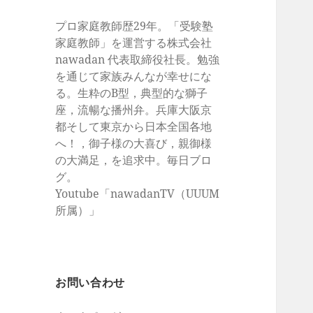
プロ家庭教師歴29年。「受験塾
家庭教師」を運営する株式会社
nawadan 代表取締役社長。勉強
を通じて家族みんなが幸せにな
る。生粋のB型，典型的な獅子
座，流暢な播州弁。兵庫大阪京
都そして東京から日本全国各地
へ！，御子様の大喜び，親御様
の大満足，を追求中。毎日ブロ
グ。
Youtube「nawadanTV（UUUM
所属）」
お問い合わせ