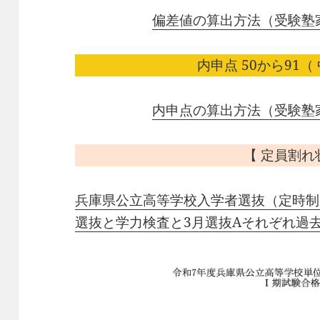
偏差値の算出方法（受験塾
内申点 50から91（ 
内申点の算出方法（受験塾
【 定員割れ
兵庫県公立高等学校入学者選抜（定時制
選抜と学力検査と3月選抜Aそれぞれ過