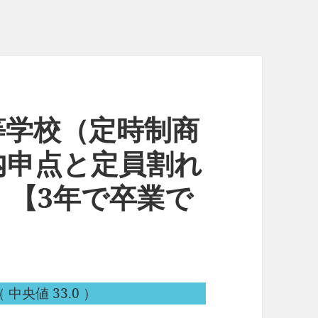
等学校（定時制商
内申点と定員割れ
。【3年で卒業で
 中央値 33.0 ）