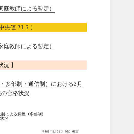
家庭教師による暫定）
中央値 71.5 ）
家庭教師による暫定）
状況 】
・多部制・通信制）における2月
去の合格状況