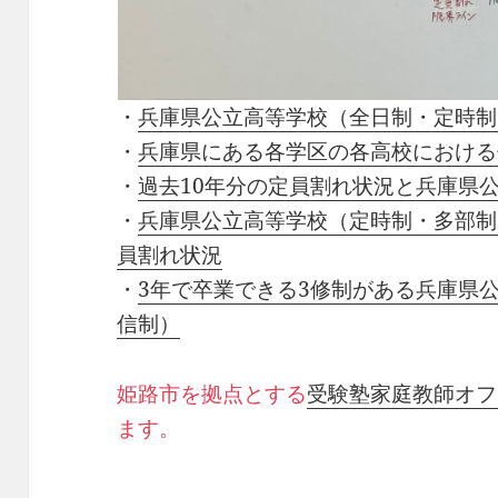
・
兵庫県公立高等学校（全日制・定時制
・
兵庫県にある各学区の各高校における
・
過去10年分の定員割れ状況と兵庫県
・
兵庫県公立高等学校（定時制・多部制
員割れ状況
・
3年で卒業できる3修制がある兵庫県
信制）
姫路市を拠点とする
受験塾家庭教師オフ
ます。