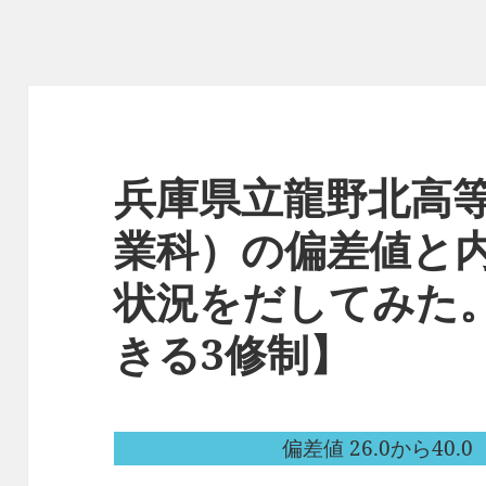
兵庫県立龍野北高
業科）の偏差値と
状況をだしてみた
きる3修制】
偏差値 26.0から40.0（