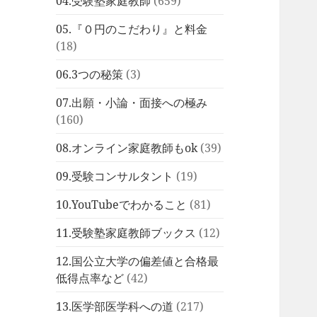
04.受験塾家庭教師
(659)
05.『０円のこだわり』と料金
(18)
06.3つの秘策
(3)
07.出願・小論・面接への極み
(160)
08.オンライン家庭教師もok
(39)
09.受験コンサルタント
(19)
10.YouTubeでわかること
(81)
11.受験塾家庭教師ブックス
(12)
12.国公立大学の偏差値と合格最
低得点率など
(42)
13.医学部医学科への道
(217)