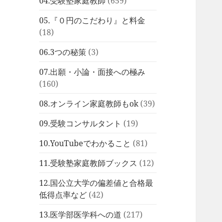
04.受験塾家庭教師
(659)
05.『０円のこだわり』と料金
(18)
06.3つの秘策
(3)
07.出願・小論・面接への極み
(160)
08.オンライン家庭教師もok
(39)
09.受験コンサルタント
(19)
10.YouTubeでわかること
(81)
11.受験塾家庭教師ブックス
(12)
12.国公立大学の偏差値と合格最
低得点率など
(42)
13.医学部医学科への道
(217)