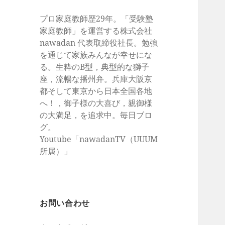
プロ家庭教師歴29年。「受験塾
家庭教師」を運営する株式会社
nawadan 代表取締役社長。勉強
を通じて家族みんなが幸せにな
る。生粋のB型，典型的な獅子
座，流暢な播州弁。兵庫大阪京
都そして東京から日本全国各地
へ！，御子様の大喜び，親御様
の大満足，を追求中。毎日ブロ
グ。
Youtube「nawadanTV（UUUM
所属）」
お問い合わせ