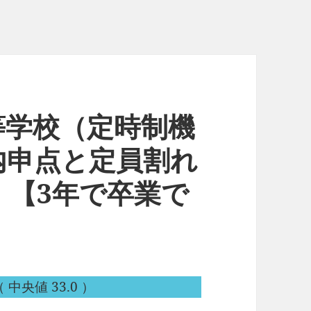
等学校（定時制機
内申点と定員割れ
。【3年で卒業で
 中央値 33.0 ）