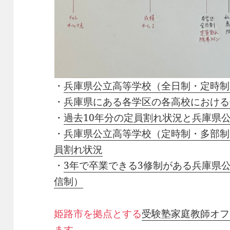
・
兵庫県公立高等学校（全日制・定時制
・
兵庫県にある各学区の各高校における
・
過去10年分の定員割れ状況と兵庫県
・
兵庫県公立高等学校（定時制・多部制
員割れ状況
・
3年で卒業できる3修制がある兵庫県
信制）
姫路市を拠点とする
受験塾家庭教師オフ
ます。