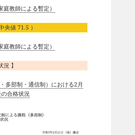
家庭教師による暫定）
中央値 71.5 ）
家庭教師による暫定）
状況 】
・多部制・通信制）における2月
去の合格状況