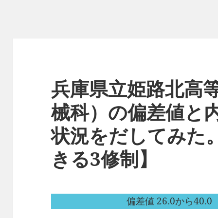
兵庫県立姫路北高
械科）の偏差値と
状況をだしてみた
きる3修制】
偏差値 26.0から40.0（