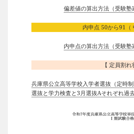
偏差値の算出方法（受験塾
内申点 50から91（ 
内申点の算出方法（受験塾
【 定員割れ
兵庫県公立高等学校入学者選抜（定時制
選抜と学力検査と3月選抜Aそれぞれ過