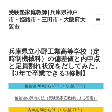
受験塾家庭教師|兵庫県神戸
市・姫路市・三田市・大阪府大
阪市
メニュ
ーとウ
ィジェ
ット
兵庫県立小野工業高等学校（定
時制機械科）の偏差値と内申点
と定員割れ状況をだしてみた。
【3年で卒業できる3修制】
偏差値 26.0から40.0（ 中央値 33.0 ）
偏差値の算出方法（受験塾家庭教師による暫定）
内申点 50から91（ 中央値 71.5 ）