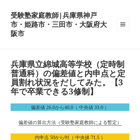
受験塾家庭教師|兵庫県神戸
市・姫路市・三田市・大阪府大
阪市
メニュ
ーとウ
ィジェ
ット
兵庫県立綿城高等学校（定時制
普通科）の偏差値と内申点と定
員割れ状況をだしてみた。【3
年で卒業できる3修制】
偏差値 26.0から40.0（ 中央値 33.0 ）
偏差値の算出方法（受験塾家庭教師による暫定）
内申点 50から91（ 中央値 71.5 ）