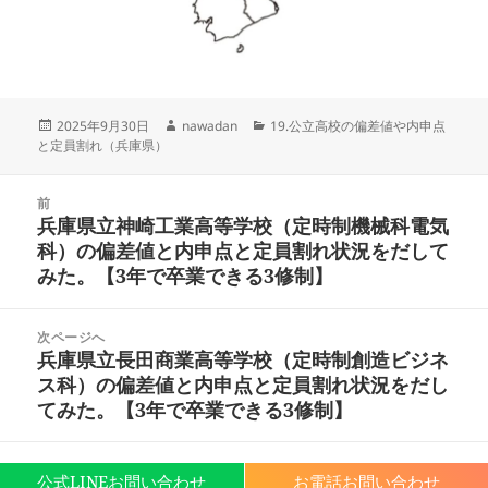
投
作
カ
2025年9月30日
nawadan
19.公立高校の偏差値や内申点
稿
成
テ
と定員割れ（兵庫県）
日:
者
ゴ
リ
投
ー
前
稿
兵庫県立神崎工業高等学校（定時制機械科電気
前
ナ
科）の偏差値と内申点と定員割れ状況をだして
の
ビ
みた。【3年で卒業できる3修制】
投
ゲ
稿:
ー
次ページへ
シ
兵庫県立長田商業高等学校（定時制創造ビジネ
次
ョ
ス科）の偏差値と内申点と定員割れ状況をだし
の
ン
てみた。【3年で卒業できる3修制】
投
稿:
Proudly powered by WordPress
公式LINEお問い合わせ
お電話お問い合わせ