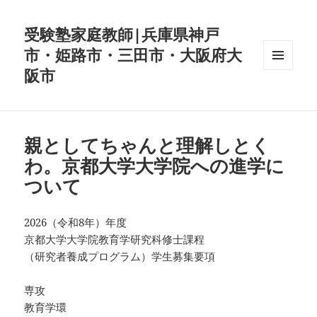
受験塾家庭教師|兵庫県神戸
市・姫路市・三田市・大阪府大
阪市
メニュ
ーとウ
ィジェ
ット
親としてちゃんと理解しとく
わ。京都大学大学院への進学に
ついて
2026（令和8年）年度
京都大学大学院教育学研究科修士課程
（研究者養成プログラム）学生募集要項
専攻
教育学環