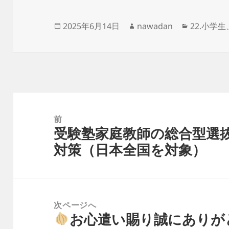
投
作
カ
2025年6月14日
nawadan
22.小学
稿
成
テ
日:
者
ゴ
リ
ー
投
稿
前
受験塾家庭教師の総合型選
ナ
前
対策（日本全国を対象）
ビ
の
ゲ
投
ー
稿:
シ
次ページへ
ョ
お心遣い賜り誠にありが
次
ン