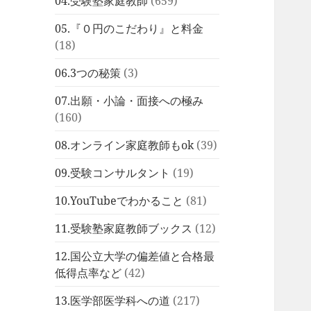
04.受験塾家庭教師
(659)
05.『０円のこだわり』と料金
(18)
06.3つの秘策
(3)
07.出願・小論・面接への極み
(160)
08.オンライン家庭教師もok
(39)
09.受験コンサルタント
(19)
10.YouTubeでわかること
(81)
11.受験塾家庭教師ブックス
(12)
12.国公立大学の偏差値と合格最
低得点率など
(42)
13.医学部医学科への道
(217)