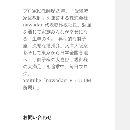
プロ家庭教師歴29年。「受験塾
家庭教師」を運営する株式会社
nawadan 代表取締役社長。勉強
を通じて家族みんなが幸せにな
る。生粋のB型，典型的な獅子
座，流暢な播州弁。兵庫大阪京
都そして東京から日本全国各地
へ！，御子様の大喜び，親御様
の大満足，を追求中。毎日ブロ
グ。
Youtube「nawadanTV（UUUM
所属）」
お問い合わせ