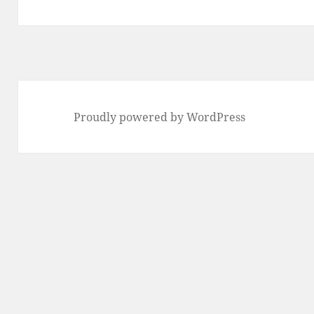
の
投
稿:
Proudly powered by WordPress