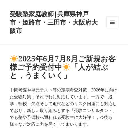
受験塾家庭教師|兵庫県神戸
市・姫路市・三田市・大阪府大
阪市
メニュ
ーとウ
ィジェ
ット
2025年6月7月8月ご新規お客
様ご予約受付中
「人が結ぶ
と，うまくいく」
中間考査や単元テスト等の定期考査対策，2026年に向け
た受験対策，それぞれに対応しています。一方で，退
学，転校，欠点そして追試などのリスク回避にも対応し
ており，新しい取り組みとする「受験コンサルタント」
でも塾や予備校へ通われる受験生に大好評！，今後も
様々なご対応に力を尽くしてまいります。