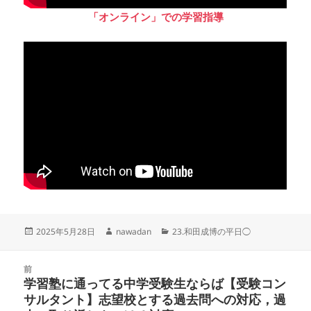
「オンライン」での学習指導
投
作
カ
2025年5月28日
nawadan
23.和田成博の平日◯
稿
成
テ
日:
者
ゴ
投
リ
前
稿
学習塾に通ってる中学受験生ならば【受験コン
ー
前
ナ
サルタント】志望校とする過去問への対応，過
の
ビ