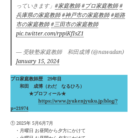
っていきます」
#家庭教師
#プロ家庭教師
#
兵庫県の家庭教師
#神戸市の家庭教師
#姫路
市の家庭教師
#三田市の家庭教師
pic.twitter.com/rppiKfIsZ1
— 受験塾家庭教師 和田成博 (@nawadan)
January 15, 2024
プロ家庭教師歴 29年目
和田 成博（わだ なるひろ）
★プロフィール★
https://www.jyukenjyuku.jp/blog/?
p=21974
① 2025年 5月6月7月
・月曜日 お昼間から夕方にかけて
・火曜日 お昼間から夕方にかけて