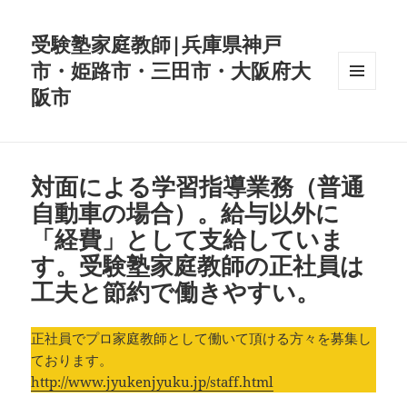
受験塾家庭教師|兵庫県神戸
市・姫路市・三田市・大阪府大
阪市
メニュ
ーとウ
ィジェ
ット
対面による学習指導業務（普通
自動車の場合）。給与以外に
「経費」として支給していま
す。受験塾家庭教師の正社員は
工夫と節約で働きやすい。
正社員でプロ家庭教師として働いて頂ける方々を募集し
ております。
http://www.jyukenjyuku.jp/staff.html