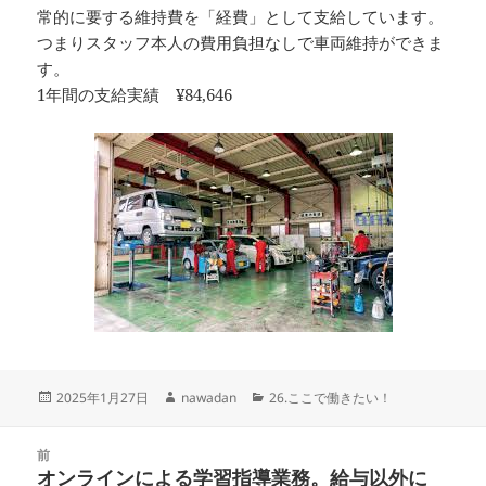
常的に要する維持費を「経費」として支給しています。
つまりスタッフ本人の費用負担なしで車両維持ができま
す。
1年間の支給実績 ¥84,646
投
作
カ
2025年1月27日
nawadan
26.ここで働きたい！
稿
成
テ
日:
者
ゴ
投
リ
前
稿
オンラインによる学習指導業務。給与以外に
ー
前