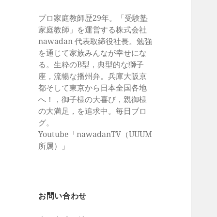
プロ家庭教師歴29年。「受験塾
家庭教師」を運営する株式会社
nawadan 代表取締役社長。勉強
を通じて家族みんなが幸せにな
る。生粋のB型，典型的な獅子
座，流暢な播州弁。兵庫大阪京
都そして東京から日本全国各地
へ！，御子様の大喜び，親御様
の大満足，を追求中。毎日ブロ
グ。
Youtube「nawadanTV（UUUM
所属）」
お問い合わせ