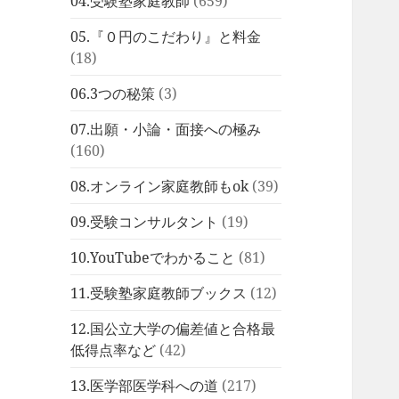
04.受験塾家庭教師
(659)
05.『０円のこだわり』と料金
(18)
06.3つの秘策
(3)
07.出願・小論・面接への極み
(160)
08.オンライン家庭教師もok
(39)
09.受験コンサルタント
(19)
10.YouTubeでわかること
(81)
11.受験塾家庭教師ブックス
(12)
12.国公立大学の偏差値と合格最
低得点率など
(42)
13.医学部医学科への道
(217)