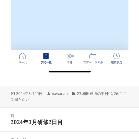
投
作
カ
2024年3月29日
nawadan
23.和田成博の平日◯
,
26.ここ
稿
成
テ
で働きたい！
日:
者
ゴ
リ
投
ー
前
稿
2024年3月研修2日目
前
ナ
の
ビ
投