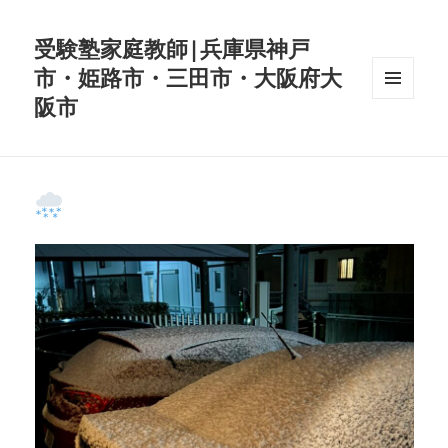
受験塾家庭教師|兵庫県神戸
市・姫路市・三田市・大阪府大
阪市
メニュ
ーとウ
ィジェ
ット