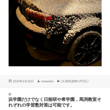
投
作
カ
2024年3月20日
nawadan
23.和田成博の平日◯
稿
成
テ
日:
者
ゴ
投
リ
前
稿
浜学園だけでなく日能研や希学園，馬渕教室そ
ー
前
ナ
れぞれの学習塾対策は可能です。
の
ビ