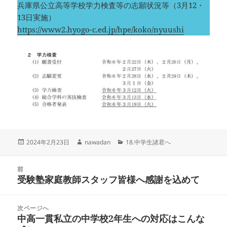
兵庫県公立高等学校学力検査等の志願状況等（3月12・
13日実施）
https://www2.hyogo-c.ed.jp/hpe/koko/nyuushi
投
作
カ
2024年2月23日
nawadan
18.中学生諸君へ
稿
成
テ
日:
者
ゴ
投
リ
前
稿
受験塾家庭教師スタッフ皆様へ感謝を込めて
ー
前
ナ
の
ビ
投
次ページへ
ゲ
稿:
中高一貫私立の中学校2年生への対応はこんな
次
ー