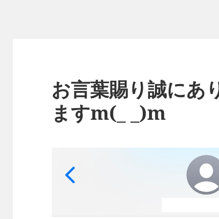
お言葉賜り誠にあ
ますm(_ _)m