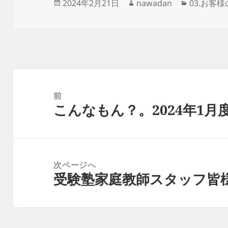
投
作
カ
2024年2月21日
nawadan
03.お客
稿
成
テ
日:
者
ゴ
リ
ー
投
稿
前
こんなもん？。2024年1月度
ナ
前
ビ
の
ゲ
投
ー
稿:
次ページへ
シ
受験塾家庭教師スタッフ皆
次
ョ
の
ン
投
稿: