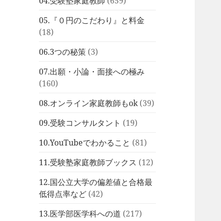
04.受験塾家庭教師
(659)
05.『０円のこだわり』と料金
(18)
06.3つの秘策
(3)
07.出願・小論・面接への極み
(160)
08.オンライン家庭教師もok
(39)
09.受験コンサルタント
(19)
10.YouTubeでわかること
(81)
11.受験塾家庭教師ブックス
(12)
12.国公立大学の偏差値と合格最
低得点率など
(42)
13.医学部医学科への道
(217)