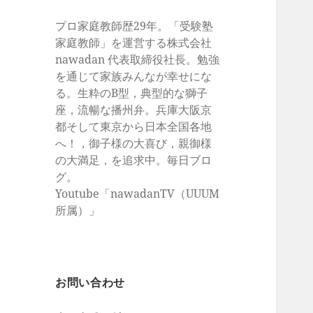
プロ家庭教師歴29年。「受験塾
家庭教師」を運営する株式会社
nawadan 代表取締役社長。勉強
を通じて家族みんなが幸せにな
る。生粋のB型，典型的な獅子
座，流暢な播州弁。兵庫大阪京
都そして東京から日本全国各地
へ！，御子様の大喜び，親御様
の大満足，を追求中。毎日ブロ
グ。
Youtube「nawadanTV（UUUM
所属）」
お問い合わせ