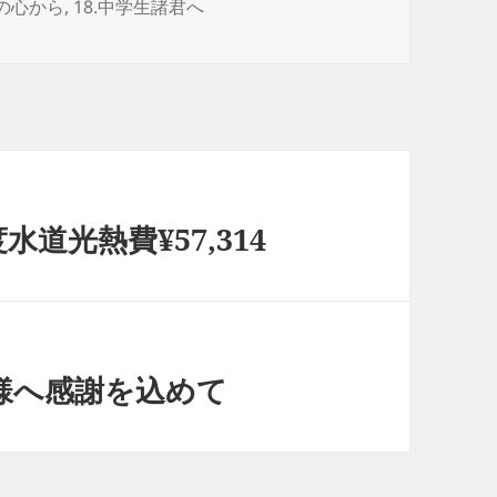
様の心から
,
18.中学生諸君へ
水道光熱費¥57,314
様へ感謝を込めて