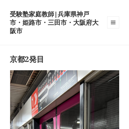
受験塾家庭教師|兵庫県神戸
市・姫路市・三田市・大阪府大
阪市
メニュ
ーとウ
ィジェ
ット
京都2発目