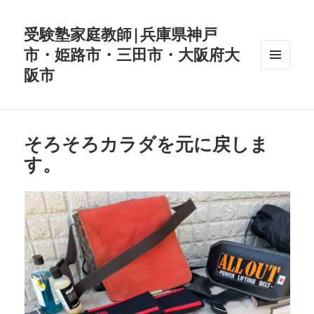
受験塾家庭教師|兵庫県神戸
市・姫路市・三田市・大阪府大
阪市
メニュ
ーとウ
ィジェ
ット
そろそろカラダを元に戻しま
す。