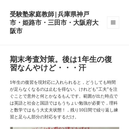
受験塾家庭教師|兵庫県神戸
市・姫路市・三田市・大阪府大
阪市
メニュ
ーとウ
ィジェ
ット
期末考査対策。後は1年生の復
習なんやけど・・・汗
1年生の復習を現対応に入れられると，どうしても時間
が足らなくなるのは止むを得ない。けれども”工夫”を注
ぐことで意外と何とかなるもんです。範囲が出た時点で
は英語と社会と国語ではもうちょい勉強が必要で，理科
と数学ではもう大丈夫状態！，残り10日間で繰り返し練
習と足らん部分の対応をするだけ。