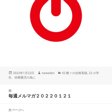
投
作
カ
2022年1月22日
nawadan
02.数々の合格実績
,
22.小学
稿
成
テ
生、幼稚園児の為に
日:
者
ゴ
リ
投
ー
前
稿
毎週メルマガ２０２２０１２１
前
ナ
の
ビ
投
次ページへ
ゲ