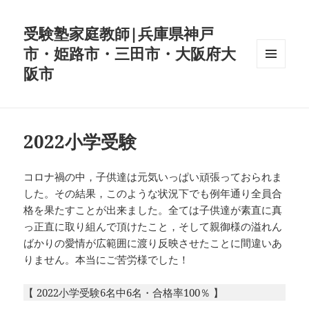
受験塾家庭教師|兵庫県神戸
市・姫路市・三田市・大阪府大
阪市
メニュ
ーとウ
ィジェ
ット
2022小学受験
コロナ禍の中，子供達は元気いっぱい頑張っておられま
した。その結果，このような状況下でも例年通り全員合
格を果たすことが出来ました。全ては子供達が素直に真
っ正直に取り組んで頂けたこと，そして親御様の溢れん
ばかりの愛情が広範囲に渡り反映させたことに間違いあ
りません。本当にご苦労様でした！
【 2022小学受験6名中6名・合格率100％ 】