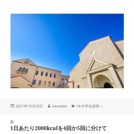
投
作
カ
2021年10月20日
nawadan
18.中学生諸君へ
稿
成
テ
日:
者
ゴ
投
リ
前
稿
1日あたり2000kcalを4回か5回に分けて
ー
前
ナ