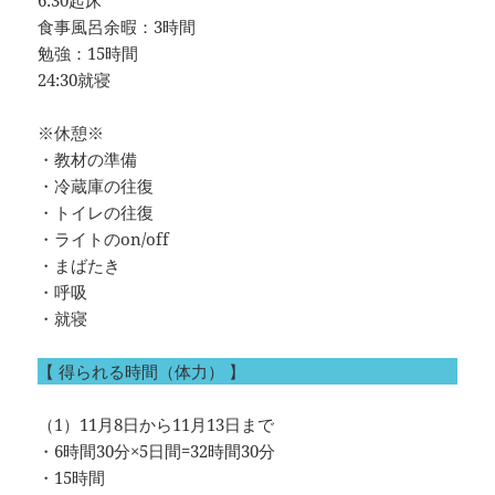
6:30起床
食事風呂余暇：3時間
勉強：15時間
24:30就寝
※休憩※
・教材の準備
・冷蔵庫の往復
・トイレの往復
・ライトのon/off
・まばたき
・呼吸
・就寝
【 得られる時間（体力） 】
（1）11月8日から11月13日まで
・6時間30分×5日間=32時間30分
・15時間