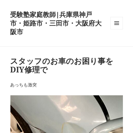
受験塾家庭教師|兵庫県神戸
市・姫路市・三田市・大阪府大
阪市
メニュ
ーとウ
ィジェ
ット
スタッフのお車のお困り事を
DIY修理で
あっちも激突