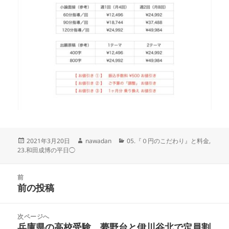
投
作
カ
2021年3月20日
nawadan
05.『０円のこだわり』と料金
,
稿
成
テ
23.和田成博の平日◯
日:
者
ゴ
リ
投
ー
前
稿
前の投稿
前
ナ
の
ビ
投
次ページへ
ゲ
稿:
兵庫県の高校受験。夢野台と伊川谷北で定員割
次