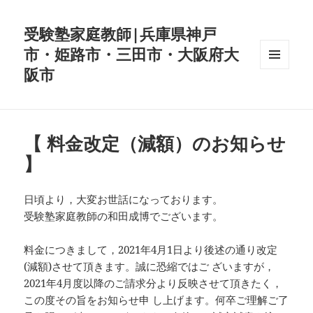
受験塾家庭教師|兵庫県神戸
市・姫路市・三田市・大阪府大
阪市
メニュ
ーとウ
ィジェ
ット
【 料金改定（減額）のお知らせ
】
日頃より，大変お世話になっております。
受験塾家庭教師の和田成博でございます。
料金につきまして，2021年4月1日より後述の通り改定
(減額)させて頂きます。誠に恐縮ではご ざいますが，
2021年4月度以降のご請求分より反映させて頂きたく，
この度その旨をお知らせ申 し上げます。何卒ご理解ご了